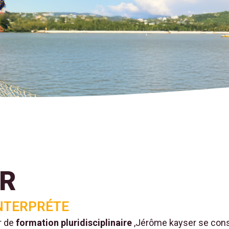
ER
INTERPRÉTE
r de
formation pluridisciplinaire
,Jérôme kayser se consac