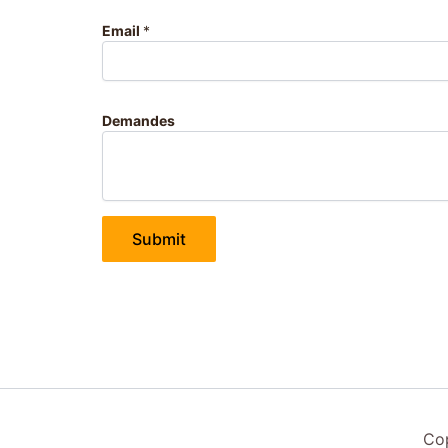
O
Email
*
M
Demandes
Submit
Co